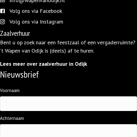
info@wapenvanodijk.nl
info@wapenvanodijk.nl
Volg ons via Facebook
facebook.com/wapen.vanodijk/
Volg ons via Instagram
instagram.com/wapenvanodijk/
Zaalverhuur
Bent u op zoek naar een feestzaal of een vergaderruimte?
't Wapen van Odijk is (deels) af te huren.
Lees meer over zaalverhuur in Odijk
Nieuwsbrief
Naam
Voornaam
(Vereist)
Achternaam