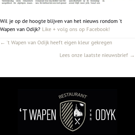
Wil je op de hoogte blijven van het nieuws rondom ’t
Wapen van Odijk?
Like + volg ons op Facebook!
Posts
← ’t Wapen van Odijk heeft eigen kleur gekregen
navigation
Lees onze laatste nieuwsbrief →