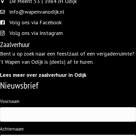
De Meent 53 | 3984 JH Odijk
De Meent 53 | 3984 JH Odijk
info@wapenvanodijk.nl
info@wapenvanodijk.nl
Volg ons via Facebook
facebook.com/wapen.vanodijk/
Volg ons via Instagram
instagram.com/wapenvanodijk/
Zaalverhuur
Bent u op zoek naar een feestzaal of een vergaderruimte?
't Wapen van Odijk is (deels) af te huren.
Lees meer over zaalverhuur in Odijk
Nieuwsbrief
Naam
Voornaam
(Vereist)
Achternaam