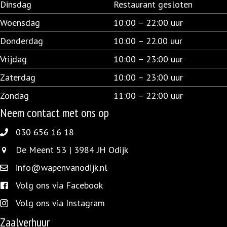
Dinsdag
Restaurant gesloten
Woensdag
10:00 – 22:00 uur
Donderdag
10:00 – 22.00 uur
Vrijdag
10:00 – 23:00 uur
Zaterdag
10:00 – 23:00 uur
Zondag
11:00 – 22:00 uur
Neem contact met ons op
030 656 16 18
030 656 16 18
De Meent 53 | 3984 JH Odijk
De Meent 53 | 3984 JH Odijk
info@wapenvanodijk.nl
info@wapenvanodijk.nl
Volg ons via Facebook
facebook.com/wapen.vanodijk/
Volg ons via Instagram
instagram.com/wapenvanodijk/
Zaalverhuur