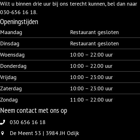
Wilt u binnen drie uur bij ons terecht kunnen, bel dan naar
030-656 16 18
.
Openingstijden
Maandag
Restaurant gesloten
Dinsdag
Restaurant gesloten
Woensdag
10:00 – 22:00 uur
Donderdag
10:00 – 22.00 uur
Vrijdag
10:00 – 23:00 uur
Zaterdag
10:00 – 23:00 uur
Zondag
11:00 – 22:00 uur
Neem contact met ons op
030 656 16 18
030 656 16 18
De Meent 53 | 3984 JH Odijk
De Meent 53 | 3984 JH Odijk