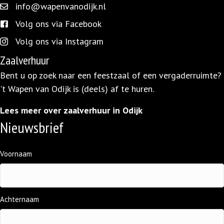
info@wapenvanodijk.nl
info@wapenvanodijk.nl
Volg ons via Facebook
facebook.com/wapen.vanodijk/
Volg ons via Instagram
instagram.com/wapenvanodijk/
Zaalverhuur
Bent u op zoek naar een feestzaal of een vergaderruimte?
't Wapen van Odijk is (deels) af te huren.
Lees meer over zaalverhuur in Odijk
Nieuwsbrief
Naam
Voornaam
(Vereist)
Achternaam